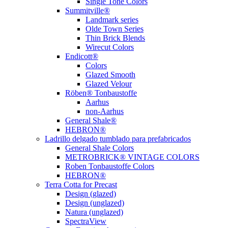
Single Tone Colors
Summitville®
Landmark series
Olde Town Series
Thin Brick Blends
Wirecut Colors
Endicott®
Colors
Glazed Smooth
Glazed Velour
Röben® Tonbaustoffe
Aarhus
non-Aarhus
General Shale®
HEBRON®
Ladrillo delgado tumblado para prefabricados
General Shale Colors
METROBRICK® VINTAGE COLORS
Roben Tonbaustoffe Colors
HEBRON®
Terra Cotta for Precast
Design (glazed)
Design (unglazed)
Natura (unglazed)
SpectraView