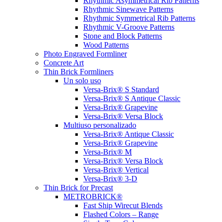
Rhythmic Asymmetrical Rib Patterns
Rhythmic Sinewave Patterns
Rhythmic Symmetrical Rib Patterns
Rhythmic V-Groove Patterns
Stone and Block Patterns
Wood Patterns
Photo Engraved Formliner
Concrete Art
Thin Brick Formliners
Un solo uso
Versa-Brix® S Standard
Versa-Brix® S Antique Classic
Versa-Brix® Grapevine
Versa-Brix® Versa Block
Multiuso personalizado
Versa-Brix® Antique Classic
Versa-Brix® Grapevine
Versa-Brix® M
Versa-Brix® Versa Block
Versa-Brix® Vertical
Versa-Brix® 3-D
Thin Brick for Precast
METROBRICK®
Fast Ship Wirecut Blends
Flashed Colors – Range