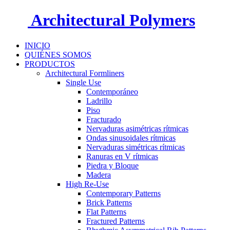
Architectural Polymers
INICIO
QUIÉNES SOMOS
PRODUCTOS
Architectural Formliners
Single Use
Contemporáneo
Ladrillo
Piso
Fracturado
Nervaduras asimétricas rítmicas
Ondas sinusoidales rítmicas
Nervaduras simétricas rítmicas
Ranuras en V rítmicas
Piedra y Bloque
Madera
High Re-Use
Contemporary Patterns
Brick Patterns
Flat Patterns
Fractured Patterns