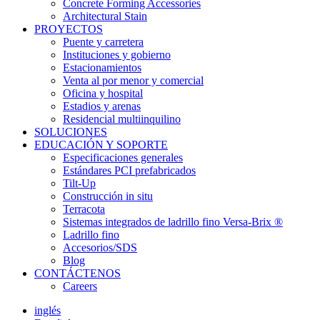
Concrete Forming Accessories
Architectural Stain
PROYECTOS
Puente y carretera
Instituciones y gobierno
Estacionamientos
Venta al por menor y comercial
Oficina y hospital
Estadios y arenas
Residencial multiinquilino
SOLUCIONES
EDUCACIÓN Y SOPORTE
Especificaciones generales
Estándares PCI prefabricados
Tilt-Up
Construcción in situ
Terracota
Sistemas integrados de ladrillo fino Versa-Brix ®
Ladrillo fino
Accesorios/SDS
Blog
CONTÁCTENOS
Careers
inglés