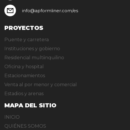
info@apformliner.com/es
PROYECTOS
Puente y carretera
Instituciones y gobierno
Residencial multiinquilino
Oficina y hospital
Estacionamientos
Venta al por menor y comercial
Estadios y arenas
MAPA DEL SITIO
INICIO
QUIÉNES SOMOS