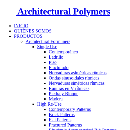
Architectural Polymers
INICIO
QUIÉNES SOMOS
PRODUCTOS
Architectural Formliners
Single Use
Contemporáneo
Ladrillo
Piso
Fracturado
Nervaduras asimétricas rítmicas
Ondas sinusoidales rítmicas
Nervaduras simétricas rítmicas
Ranuras en V rítmicas
Piedra y Bloque
Madera
High Re-Use
Contemporary Patterns
Brick Patterns
Flat Patterns
Fractured Patterns