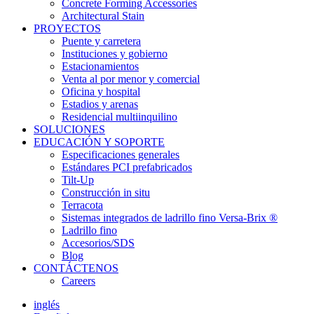
Concrete Forming Accessories
Architectural Stain
PROYECTOS
Puente y carretera
Instituciones y gobierno
Estacionamientos
Venta al por menor y comercial
Oficina y hospital
Estadios y arenas
Residencial multiinquilino
SOLUCIONES
EDUCACIÓN Y SOPORTE
Especificaciones generales
Estándares PCI prefabricados
Tilt-Up
Construcción in situ
Terracota
Sistemas integrados de ladrillo fino Versa-Brix ®
Ladrillo fino
Accesorios/SDS
Blog
CONTÁCTENOS
Careers
inglés