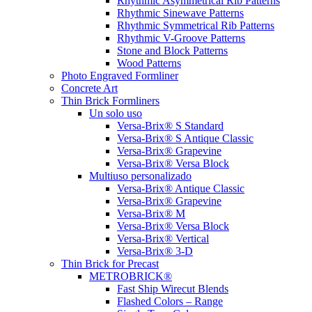
Rhythmic Asymmetrical Rib Patterns
Rhythmic Sinewave Patterns
Rhythmic Symmetrical Rib Patterns
Rhythmic V-Groove Patterns
Stone and Block Patterns
Wood Patterns
Photo Engraved Formliner
Concrete Art
Thin Brick Formliners
Un solo uso
Versa-Brix® S Standard
Versa-Brix® S Antique Classic
Versa-Brix® Grapevine
Versa-Brix® Versa Block
Multiuso personalizado
Versa-Brix® Antique Classic
Versa-Brix® Grapevine
Versa-Brix® M
Versa-Brix® Versa Block
Versa-Brix® Vertical
Versa-Brix® 3-D
Thin Brick for Precast
METROBRICK®
Fast Ship Wirecut Blends
Flashed Colors – Range