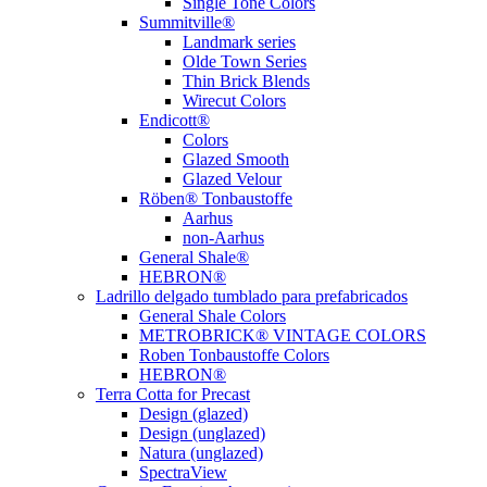
Single Tone Colors
Summitville®
Landmark series
Olde Town Series
Thin Brick Blends
Wirecut Colors
Endicott®
Colors
Glazed Smooth
Glazed Velour
Röben® Tonbaustoffe
Aarhus
non-Aarhus
General Shale®
HEBRON®
Ladrillo delgado tumblado para prefabricados
General Shale Colors
METROBRICK® VINTAGE COLORS
Roben Tonbaustoffe Colors
HEBRON®
Terra Cotta for Precast
Design (glazed)
Design (unglazed)
Natura (unglazed)
SpectraView