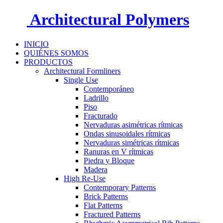
Architectural Polymers
INICIO
QUIÉNES SOMOS
PRODUCTOS
Architectural Formliners
Single Use
Contemporáneo
Ladrillo
Piso
Fracturado
Nervaduras asimétricas rítmicas
Ondas sinusoidales rítmicas
Nervaduras simétricas rítmicas
Ranuras en V rítmicas
Piedra y Bloque
Madera
High Re-Use
Contemporary Patterns
Brick Patterns
Flat Patterns
Fractured Patterns