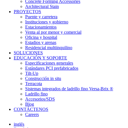
Concrete Forming Accessories
Architectural Stain
PROYECTOS
Puente y carretera
Instituciones y gobierno
Estacionamientos
Venta al por menor y comercial
Oficina y hospital
Estadios y arenas
Residencial multiinquilino
SOLUCIONES
EDUCACIÓN Y SOPORTE
Especificaciones generales
Estándares PCI prefabricados
Tilt-Up
Construcción in situ
Terracota
Sistemas integrados de ladrillo fino Versa-Brix ®
Ladrillo fino
Accesorios/SDS
Blog
CONTÁCTENOS
Careers
inglés