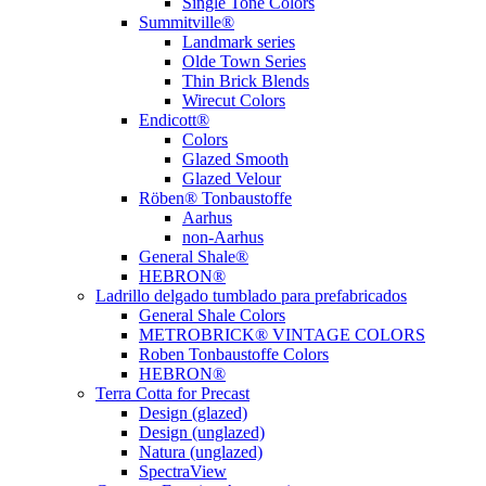
Single Tone Colors
Summitville®
Landmark series
Olde Town Series
Thin Brick Blends
Wirecut Colors
Endicott®
Colors
Glazed Smooth
Glazed Velour
Röben® Tonbaustoffe
Aarhus
non-Aarhus
General Shale®
HEBRON®
Ladrillo delgado tumblado para prefabricados
General Shale Colors
METROBRICK® VINTAGE COLORS
Roben Tonbaustoffe Colors
HEBRON®
Terra Cotta for Precast
Design (glazed)
Design (unglazed)
Natura (unglazed)
SpectraView