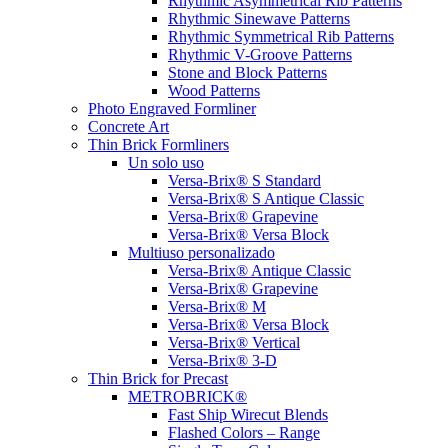
Rhythmic Asymmetrical Rib Patterns
Rhythmic Sinewave Patterns
Rhythmic Symmetrical Rib Patterns
Rhythmic V-Groove Patterns
Stone and Block Patterns
Wood Patterns
Photo Engraved Formliner
Concrete Art
Thin Brick Formliners
Un solo uso
Versa-Brix® S Standard
Versa-Brix® S Antique Classic
Versa-Brix® Grapevine
Versa-Brix® Versa Block
Multiuso personalizado
Versa-Brix® Antique Classic
Versa-Brix® Grapevine
Versa-Brix® M
Versa-Brix® Versa Block
Versa-Brix® Vertical
Versa-Brix® 3-D
Thin Brick for Precast
METROBRICK®
Fast Ship Wirecut Blends
Flashed Colors – Range