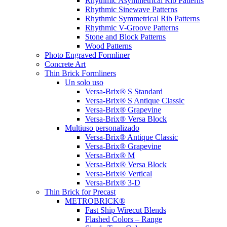
Rhythmic Asymmetrical Rib Patterns
Rhythmic Sinewave Patterns
Rhythmic Symmetrical Rib Patterns
Rhythmic V-Groove Patterns
Stone and Block Patterns
Wood Patterns
Photo Engraved Formliner
Concrete Art
Thin Brick Formliners
Un solo uso
Versa-Brix® S Standard
Versa-Brix® S Antique Classic
Versa-Brix® Grapevine
Versa-Brix® Versa Block
Multiuso personalizado
Versa-Brix® Antique Classic
Versa-Brix® Grapevine
Versa-Brix® M
Versa-Brix® Versa Block
Versa-Brix® Vertical
Versa-Brix® 3-D
Thin Brick for Precast
METROBRICK®
Fast Ship Wirecut Blends
Flashed Colors – Range