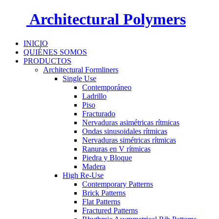
Architectural Polymers
INICIO
QUIÉNES SOMOS
PRODUCTOS
Architectural Formliners
Single Use
Contemporáneo
Ladrillo
Piso
Fracturado
Nervaduras asimétricas rítmicas
Ondas sinusoidales rítmicas
Nervaduras simétricas rítmicas
Ranuras en V rítmicas
Piedra y Bloque
Madera
High Re-Use
Contemporary Patterns
Brick Patterns
Flat Patterns
Fractured Patterns