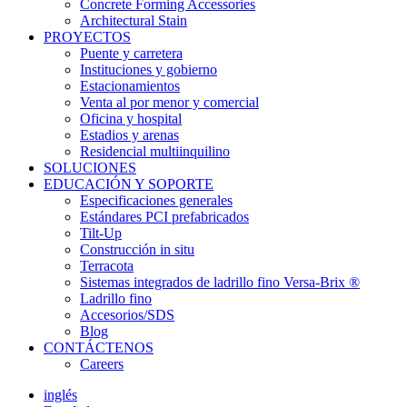
Concrete Forming Accessories
Architectural Stain
PROYECTOS
Puente y carretera
Instituciones y gobierno
Estacionamientos
Venta al por menor y comercial
Oficina y hospital
Estadios y arenas
Residencial multiinquilino
SOLUCIONES
EDUCACIÓN Y SOPORTE
Especificaciones generales
Estándares PCI prefabricados
Tilt-Up
Construcción in situ
Terracota
Sistemas integrados de ladrillo fino Versa-Brix ®
Ladrillo fino
Accesorios/SDS
Blog
CONTÁCTENOS
Careers
inglés