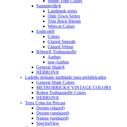
Single Tone Colors
Summitville®
Landmark series
Olde Town Series
Thin Brick Blends
Wirecut Colors
Endicott®
Colors
Glazed Smooth
Glazed Velour
Röben® Tonbaustoffe
Aarhus
non-Aarhus
General Shale®
HEBRON®
Ladrillo delgado tumblado para prefabricados
General Shale Colors
METROBRICK® VINTAGE COLORS
Roben Tonbaustoffe Colors
HEBRON®
Terra Cotta for Precast
Design (glazed)
Design (unglazed)
Natura (unglazed)
SpectraView