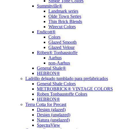
Single Tone Colors
Summitville®
Landmark series
Olde Town Series
Thin Brick Blends
Wirecut Colors
Endicott®
Colors
Glazed Smooth
Glazed Velour
Röben® Tonbaustoffe
Aarhus
non-Aarhus
General Shale®
HEBRON®
Ladrillo delgado tumblado para prefabricados
General Shale Colors
METROBRICK® VINTAGE COLORS
Roben Tonbaustoffe Colors
HEBRON®
Terra Cotta for Precast
Design (glazed)
Design (unglazed)
Natura (unglazed)
SpectraView