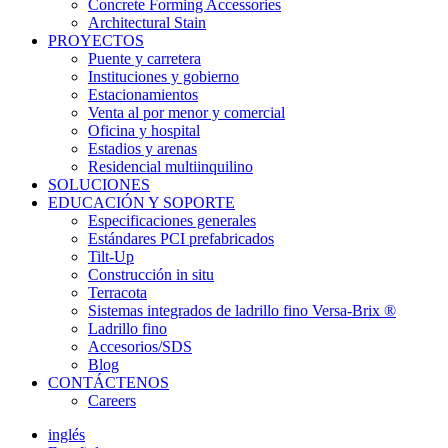
Concrete Forming Accessories
Architectural Stain
PROYECTOS
Puente y carretera
Instituciones y gobierno
Estacionamientos
Venta al por menor y comercial
Oficina y hospital
Estadios y arenas
Residencial multiinquilino
SOLUCIONES
EDUCACIÓN Y SOPORTE
Especificaciones generales
Estándares PCI prefabricados
Tilt-Up
Construcción in situ
Terracota
Sistemas integrados de ladrillo fino Versa-Brix ®
Ladrillo fino
Accesorios/SDS
Blog
CONTÁCTENOS
Careers
inglés