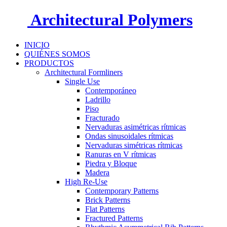
Architectural Polymers
INICIO
QUIÉNES SOMOS
PRODUCTOS
Architectural Formliners
Single Use
Contemporáneo
Ladrillo
Piso
Fracturado
Nervaduras asimétricas rítmicas
Ondas sinusoidales rítmicas
Nervaduras simétricas rítmicas
Ranuras en V rítmicas
Piedra y Bloque
Madera
High Re-Use
Contemporary Patterns
Brick Patterns
Flat Patterns
Fractured Patterns