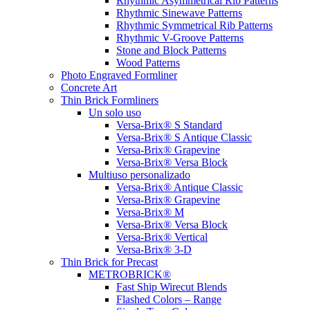
Rhythmic Asymmetrical Rib Patterns
Rhythmic Sinewave Patterns
Rhythmic Symmetrical Rib Patterns
Rhythmic V-Groove Patterns
Stone and Block Patterns
Wood Patterns
Photo Engraved Formliner
Concrete Art
Thin Brick Formliners
Un solo uso
Versa-Brix® S Standard
Versa-Brix® S Antique Classic
Versa-Brix® Grapevine
Versa-Brix® Versa Block
Multiuso personalizado
Versa-Brix® Antique Classic
Versa-Brix® Grapevine
Versa-Brix® M
Versa-Brix® Versa Block
Versa-Brix® Vertical
Versa-Brix® 3-D
Thin Brick for Precast
METROBRICK®
Fast Ship Wirecut Blends
Flashed Colors – Range