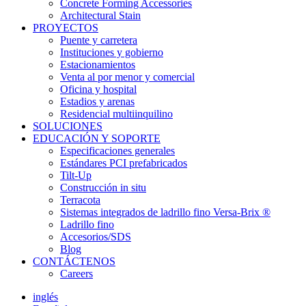
Concrete Forming Accessories
Architectural Stain
PROYECTOS
Puente y carretera
Instituciones y gobierno
Estacionamientos
Venta al por menor y comercial
Oficina y hospital
Estadios y arenas
Residencial multiinquilino
SOLUCIONES
EDUCACIÓN Y SOPORTE
Especificaciones generales
Estándares PCI prefabricados
Tilt-Up
Construcción in situ
Terracota
Sistemas integrados de ladrillo fino Versa-Brix ®
Ladrillo fino
Accesorios/SDS
Blog
CONTÁCTENOS
Careers
inglés