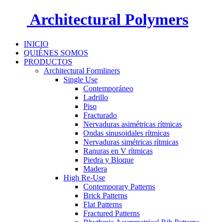
Architectural Polymers
INICIO
QUIÉNES SOMOS
PRODUCTOS
Architectural Formliners
Single Use
Contemporáneo
Ladrillo
Piso
Fracturado
Nervaduras asimétricas rítmicas
Ondas sinusoidales rítmicas
Nervaduras simétricas rítmicas
Ranuras en V rítmicas
Piedra y Bloque
Madera
High Re-Use
Contemporary Patterns
Brick Patterns
Flat Patterns
Fractured Patterns