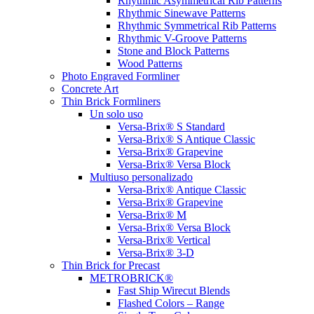
Rhythmic Asymmetrical Rib Patterns
Rhythmic Sinewave Patterns
Rhythmic Symmetrical Rib Patterns
Rhythmic V-Groove Patterns
Stone and Block Patterns
Wood Patterns
Photo Engraved Formliner
Concrete Art
Thin Brick Formliners
Un solo uso
Versa-Brix® S Standard
Versa-Brix® S Antique Classic
Versa-Brix® Grapevine
Versa-Brix® Versa Block
Multiuso personalizado
Versa-Brix® Antique Classic
Versa-Brix® Grapevine
Versa-Brix® M
Versa-Brix® Versa Block
Versa-Brix® Vertical
Versa-Brix® 3-D
Thin Brick for Precast
METROBRICK®
Fast Ship Wirecut Blends
Flashed Colors – Range