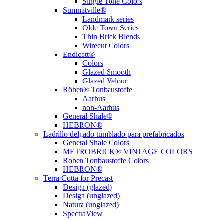
Single Tone Colors
Summitville®
Landmark series
Olde Town Series
Thin Brick Blends
Wirecut Colors
Endicott®
Colors
Glazed Smooth
Glazed Velour
Röben® Tonbaustoffe
Aarhus
non-Aarhus
General Shale®
HEBRON®
Ladrillo delgado tumblado para prefabricados
General Shale Colors
METROBRICK® VINTAGE COLORS
Roben Tonbaustoffe Colors
HEBRON®
Terra Cotta for Precast
Design (glazed)
Design (unglazed)
Natura (unglazed)
SpectraView