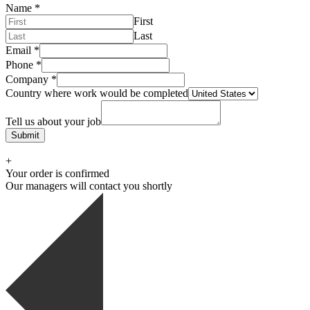
Name
*
First
Last
Email
*
Phone
*
Company
*
Country where work would be completed
Tell us about your job
Submit
+
Your order is confirmed
Our managers will contact you shortly