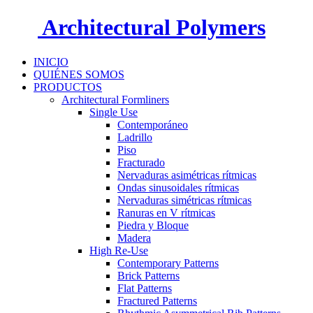
Architectural Polymers
INICIO
QUIÉNES SOMOS
PRODUCTOS
Architectural Formliners
Single Use
Contemporáneo
Ladrillo
Piso
Fracturado
Nervaduras asimétricas rítmicas
Ondas sinusoidales rítmicas
Nervaduras simétricas rítmicas
Ranuras en V rítmicas
Piedra y Bloque
Madera
High Re-Use
Contemporary Patterns
Brick Patterns
Flat Patterns
Fractured Patterns