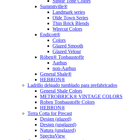
Single Tone Colors
Summitville®
Landmark series
Olde Town Series
Thin Brick Blends
Wirecut Colors
Endicott®
Colors
Glazed Smooth
Glazed Velour
Röben® Tonbaustoffe
Aarhus
non-Aarhus
General Shale®
HEBRON®
Ladrillo delgado tumblado para prefabricados
General Shale Colors
METROBRICK® VINTAGE COLORS
Roben Tonbaustoffe Colors
HEBRON®
Terra Cotta for Precast
Design (glazed)
Design (unglazed)
Natura (unglazed)
SpectraView