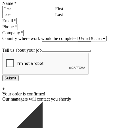
Name
*
First
Last
Email
*
Phone
*
Company
*
Country where work would be completed
Tell us about your job
Submit
+
Your order is confirmed
Our managers will contact you shortly