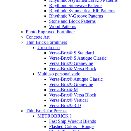
Rhythmic Asymmetrical Rib Patterns
Rhythmic Sinewave Patterns
Rhythmic Symmetrical Rib Patterns
Rhythmic V-Groove Patterns
Stone and Block Patterns
Wood Patterns
Photo Engraved Formliner
Concrete Art
Thin Brick Formliners
Un solo uso
Versa-Brix® S Standard
Versa-Brix® S Antique Classic
Versa-Brix® Grapevine
Versa-Brix® Versa Block
Multiuso personalizado
Versa-Brix® Antique Classic
Versa-Brix® Grapevine
Versa-Brix® M
Versa-Brix® Versa Block
Versa-Brix® Vertical
Versa-Brix® 3-D
Thin Brick for Precast
METROBRICK®
Fast Ship Wirecut Blends
Flashed Colors – Range