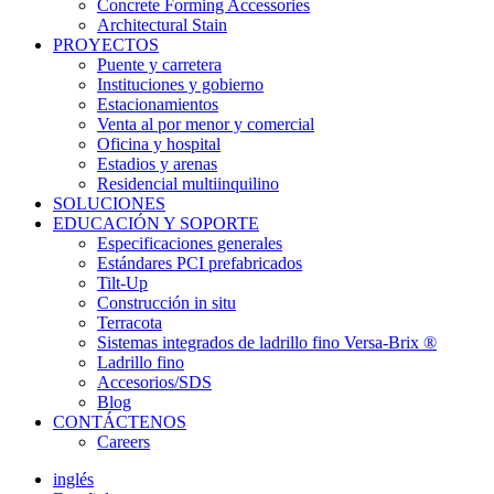
Concrete Forming Accessories
Architectural Stain
PROYECTOS
Puente y carretera
Instituciones y gobierno
Estacionamientos
Venta al por menor y comercial
Oficina y hospital
Estadios y arenas
Residencial multiinquilino
SOLUCIONES
EDUCACIÓN Y SOPORTE
Especificaciones generales
Estándares PCI prefabricados
Tilt-Up
Construcción in situ
Terracota
Sistemas integrados de ladrillo fino Versa-Brix ®
Ladrillo fino
Accesorios/SDS
Blog
CONTÁCTENOS
Careers
inglés