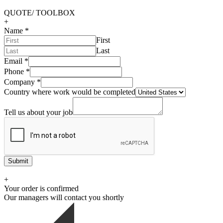
QUOTE/ TOOLBOX
+
Name
*
First
Last
Email
*
Phone
*
Company
*
Country where work would be completed
Tell us about your job
Submit
+
Your order is confirmed
Our managers will contact you shortly