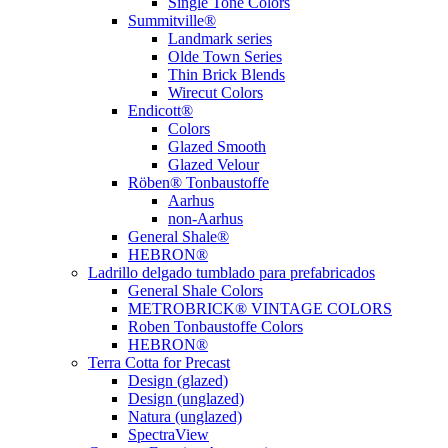
Single Tone Colors
Summitville®
Landmark series
Olde Town Series
Thin Brick Blends
Wirecut Colors
Endicott®
Colors
Glazed Smooth
Glazed Velour
Röben® Tonbaustoffe
Aarhus
non-Aarhus
General Shale®
HEBRON®
Ladrillo delgado tumblado para prefabricados
General Shale Colors
METROBRICK® VINTAGE COLORS
Roben Tonbaustoffe Colors
HEBRON®
Terra Cotta for Precast
Design (glazed)
Design (unglazed)
Natura (unglazed)
SpectraView