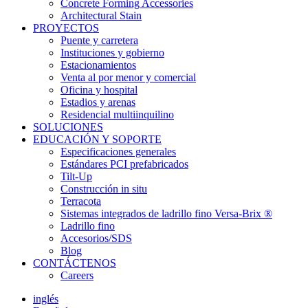
Concrete Forming Accessories
Architectural Stain
PROYECTOS
Puente y carretera
Instituciones y gobierno
Estacionamientos
Venta al por menor y comercial
Oficina y hospital
Estadios y arenas
Residencial multiinquilino
SOLUCIONES
EDUCACIÓN Y SOPORTE
Especificaciones generales
Estándares PCI prefabricados
Tilt-Up
Construcción in situ
Terracota
Sistemas integrados de ladrillo fino Versa-Brix ®
Ladrillo fino
Accesorios/SDS
Blog
CONTÁCTENOS
Careers
inglés