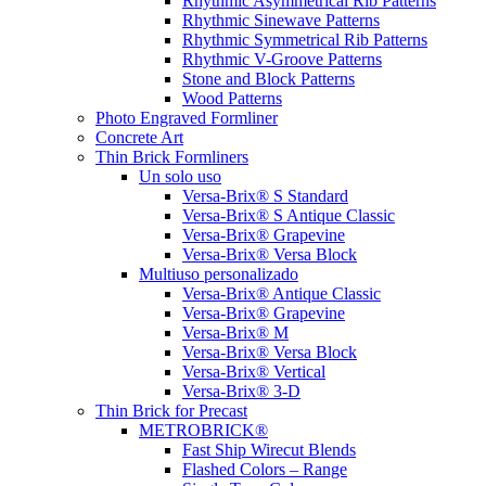
Rhythmic Asymmetrical Rib Patterns
Rhythmic Sinewave Patterns
Rhythmic Symmetrical Rib Patterns
Rhythmic V-Groove Patterns
Stone and Block Patterns
Wood Patterns
Photo Engraved Formliner
Concrete Art
Thin Brick Formliners
Un solo uso
Versa-Brix® S Standard
Versa-Brix® S Antique Classic
Versa-Brix® Grapevine
Versa-Brix® Versa Block
Multiuso personalizado
Versa-Brix® Antique Classic
Versa-Brix® Grapevine
Versa-Brix® M
Versa-Brix® Versa Block
Versa-Brix® Vertical
Versa-Brix® 3-D
Thin Brick for Precast
METROBRICK®
Fast Ship Wirecut Blends
Flashed Colors – Range