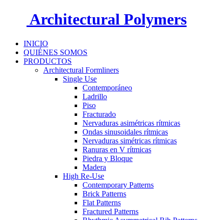
Architectural Polymers
INICIO
QUIÉNES SOMOS
PRODUCTOS
Architectural Formliners
Single Use
Contemporáneo
Ladrillo
Piso
Fracturado
Nervaduras asimétricas rítmicas
Ondas sinusoidales rítmicas
Nervaduras simétricas rítmicas
Ranuras en V rítmicas
Piedra y Bloque
Madera
High Re-Use
Contemporary Patterns
Brick Patterns
Flat Patterns
Fractured Patterns