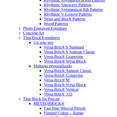
Rhythmic Asymmetrical Rib Patterns
Rhythmic Sinewave Patterns
Rhythmic Symmetrical Rib Patterns
Rhythmic V-Groove Patterns
Stone and Block Patterns
Wood Patterns
Photo Engraved Formliner
Concrete Art
Thin Brick Formliners
Un solo uso
Versa-Brix® S Standard
Versa-Brix® S Antique Classic
Versa-Brix® Grapevine
Versa-Brix® Versa Block
Multiuso personalizado
Versa-Brix® Antique Classic
Versa-Brix® Grapevine
Versa-Brix® M
Versa-Brix® Versa Block
Versa-Brix® Vertical
Versa-Brix® 3-D
Thin Brick for Precast
METROBRICK®
Fast Ship Wirecut Blends
Flashed Colors – Range