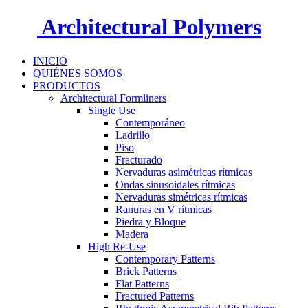
Architectural Polymers
INICIO
QUIÉNES SOMOS
PRODUCTOS
Architectural Formliners
Single Use
Contemporáneo
Ladrillo
Piso
Fracturado
Nervaduras asimétricas rítmicas
Ondas sinusoidales rítmicas
Nervaduras simétricas rítmicas
Ranuras en V rítmicas
Piedra y Bloque
Madera
High Re-Use
Contemporary Patterns
Brick Patterns
Flat Patterns
Fractured Patterns