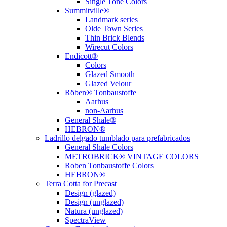
Single Tone Colors
Summitville®
Landmark series
Olde Town Series
Thin Brick Blends
Wirecut Colors
Endicott®
Colors
Glazed Smooth
Glazed Velour
Röben® Tonbaustoffe
Aarhus
non-Aarhus
General Shale®
HEBRON®
Ladrillo delgado tumblado para prefabricados
General Shale Colors
METROBRICK® VINTAGE COLORS
Roben Tonbaustoffe Colors
HEBRON®
Terra Cotta for Precast
Design (glazed)
Design (unglazed)
Natura (unglazed)
SpectraView