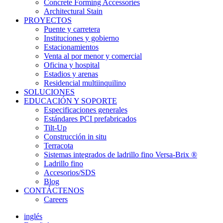
Concrete Forming Accessories
Architectural Stain
PROYECTOS
Puente y carretera
Instituciones y gobierno
Estacionamientos
Venta al por menor y comercial
Oficina y hospital
Estadios y arenas
Residencial multiinquilino
SOLUCIONES
EDUCACIÓN Y SOPORTE
Especificaciones generales
Estándares PCI prefabricados
Tilt-Up
Construcción in situ
Terracota
Sistemas integrados de ladrillo fino Versa-Brix ®
Ladrillo fino
Accesorios/SDS
Blog
CONTÁCTENOS
Careers
inglés