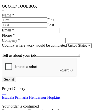
QUOTE/ TOOLBOX
+
Name
*
First
Last
Email
*
Phone
*
Company
*
Country where work would be completed
Tell us about your job
Submit
Project Gallery
Escuela Primaria Henderson-Hopkins
+
Your order is confirmed