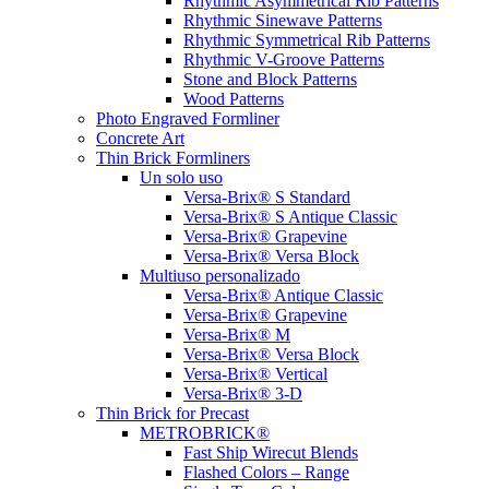
Rhythmic Asymmetrical Rib Patterns
Rhythmic Sinewave Patterns
Rhythmic Symmetrical Rib Patterns
Rhythmic V-Groove Patterns
Stone and Block Patterns
Wood Patterns
Photo Engraved Formliner
Concrete Art
Thin Brick Formliners
Un solo uso
Versa-Brix® S Standard
Versa-Brix® S Antique Classic
Versa-Brix® Grapevine
Versa-Brix® Versa Block
Multiuso personalizado
Versa-Brix® Antique Classic
Versa-Brix® Grapevine
Versa-Brix® M
Versa-Brix® Versa Block
Versa-Brix® Vertical
Versa-Brix® 3-D
Thin Brick for Precast
METROBRICK®
Fast Ship Wirecut Blends
Flashed Colors – Range