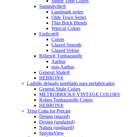
Single Tone Colors
Summitville®
Landmark series
Olde Town Series
Thin Brick Blends
Wirecut Colors
Endicott®
Colors
Glazed Smooth
Glazed Velour
Röben® Tonbaustoffe
Aarhus
non-Aarhus
General Shale®
HEBRON®
Ladrillo delgado tumblado para prefabricados
General Shale Colors
METROBRICK® VINTAGE COLORS
Roben Tonbaustoffe Colors
HEBRON®
Terra Cotta for Precast
Design (glazed)
Design (unglazed)
Natura (unglazed)
SpectraView