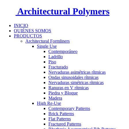
Architectural Polymers
INICIO
QUIÉNES SOMOS
PRODUCTOS
Architectural Formliners
Single Use
Contemporáneo
Ladrillo
Piso
Fracturado
Nervaduras asimétricas rítmicas
Ondas sinusoidales rítmicas
Nervaduras simétricas rítmicas
Ranuras en V rítmicas
Piedra y Bloque
Madera
High Re-Use
Contemporary Patterns
Brick Patterns
Flat Patterns
Fractured Patterns