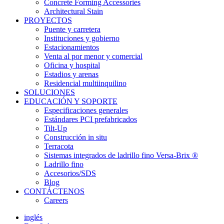
Concrete Forming Accessories
Architectural Stain
PROYECTOS
Puente y carretera
Instituciones y gobierno
Estacionamientos
Venta al por menor y comercial
Oficina y hospital
Estadios y arenas
Residencial multiinquilino
SOLUCIONES
EDUCACIÓN Y SOPORTE
Especificaciones generales
Estándares PCI prefabricados
Tilt-Up
Construcción in situ
Terracota
Sistemas integrados de ladrillo fino Versa-Brix ®
Ladrillo fino
Accesorios/SDS
Blog
CONTÁCTENOS
Careers
inglés