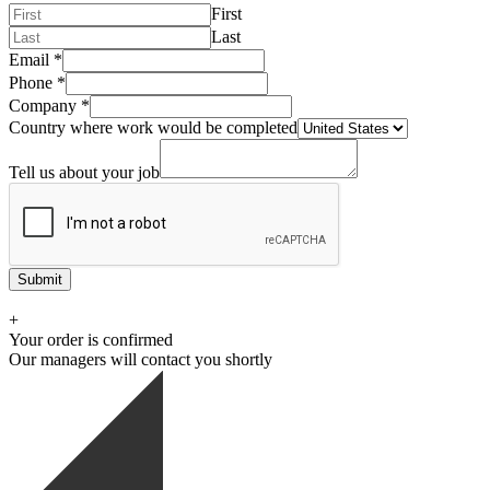
First
Last
Email
*
Phone
*
Company
*
Country where work would be completed
Tell us about your job
Submit
+
Your order is confirmed
Our managers will contact you shortly