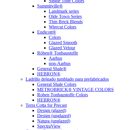
Single Tone Colors
Summitville®
Landmark series
Olde Town Series
Thin Brick Blends
Wirecut Colors
Endicott®
Colors
Glazed Smooth
Glazed Velour
Röben® Tonbaustoffe
Aarhus
non-Aarhus
General Shale®
HEBRON®
Ladrillo delgado tumblado para prefabricados
General Shale Colors
METROBRICK® VINTAGE COLORS
Roben Tonbaustoffe Colors
HEBRON®
Terra Cotta for Precast
Design (glazed)
Design (unglazed)
Natura (unglazed)
SpectraView