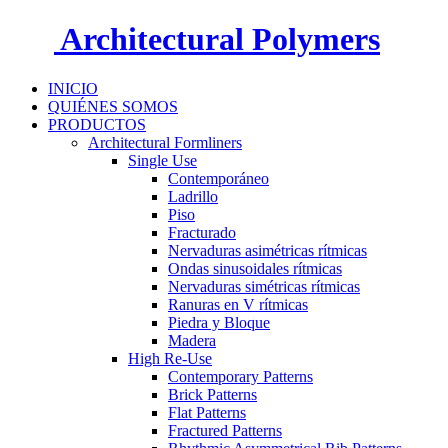
Architectural Polymers
INICIO
QUIÉNES SOMOS
PRODUCTOS
Architectural Formliners
Single Use
Contemporáneo
Ladrillo
Piso
Fracturado
Nervaduras asimétricas rítmicas
Ondas sinusoidales rítmicas
Nervaduras simétricas rítmicas
Ranuras en V rítmicas
Piedra y Bloque
Madera
High Re-Use
Contemporary Patterns
Brick Patterns
Flat Patterns
Fractured Patterns