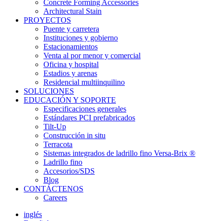
Concrete Forming Accessories
Architectural Stain
PROYECTOS
Puente y carretera
Instituciones y gobierno
Estacionamientos
Venta al por menor y comercial
Oficina y hospital
Estadios y arenas
Residencial multiinquilino
SOLUCIONES
EDUCACIÓN Y SOPORTE
Especificaciones generales
Estándares PCI prefabricados
Tilt-Up
Construcción in situ
Terracota
Sistemas integrados de ladrillo fino Versa-Brix ®
Ladrillo fino
Accesorios/SDS
Blog
CONTÁCTENOS
Careers
inglés