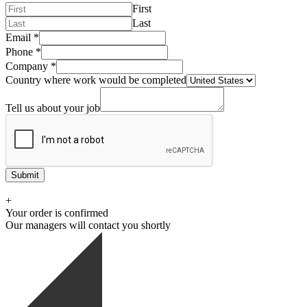
First
Last
Email
*
Phone
*
Company
*
Country where work would be completed
Tell us about your job
Submit
+
Your order is confirmed
Our managers will contact you shortly