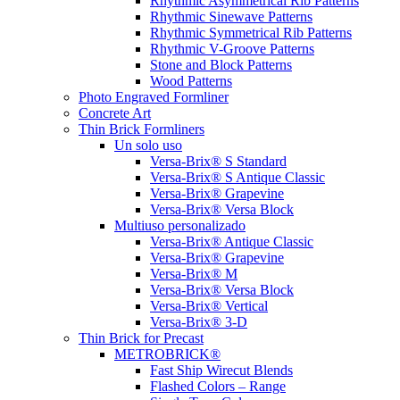
Rhythmic Asymmetrical Rib Patterns
Rhythmic Sinewave Patterns
Rhythmic Symmetrical Rib Patterns
Rhythmic V-Groove Patterns
Stone and Block Patterns
Wood Patterns
Photo Engraved Formliner
Concrete Art
Thin Brick Formliners
Un solo uso
Versa-Brix® S Standard
Versa-Brix® S Antique Classic
Versa-Brix® Grapevine
Versa-Brix® Versa Block
Multiuso personalizado
Versa-Brix® Antique Classic
Versa-Brix® Grapevine
Versa-Brix® M
Versa-Brix® Versa Block
Versa-Brix® Vertical
Versa-Brix® 3-D
Thin Brick for Precast
METROBRICK®
Fast Ship Wirecut Blends
Flashed Colors – Range