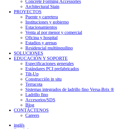
Concrete Forming Accessories
Architectural Stain
PROYECTOS
Puente y carretera
Instituciones y gobierno
Estacionamientos
Venta al por menor y comercial
Oficina y hospital
Estadios y arenas
Residencial multiinquilino
SOLUCIONES
EDUCACIÓN Y SOPORTE
Especificaciones generales
Estándares PCI prefabricados
Tilt-Up
Construcción in situ
Terracota
Sistemas integrados de ladrillo fino Versa-Brix ®
Ladrillo fino
Accesorios/SDS
Blog
CONTÁCTENOS
Careers
inglés