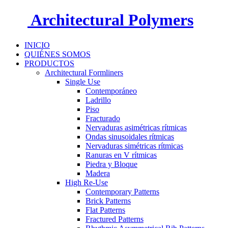
Architectural Polymers
INICIO
QUIÉNES SOMOS
PRODUCTOS
Architectural Formliners
Single Use
Contemporáneo
Ladrillo
Piso
Fracturado
Nervaduras asimétricas rítmicas
Ondas sinusoidales rítmicas
Nervaduras simétricas rítmicas
Ranuras en V rítmicas
Piedra y Bloque
Madera
High Re-Use
Contemporary Patterns
Brick Patterns
Flat Patterns
Fractured Patterns