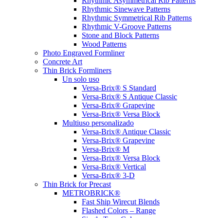
Rhythmic Asymmetrical Rib Patterns
Rhythmic Sinewave Patterns
Rhythmic Symmetrical Rib Patterns
Rhythmic V-Groove Patterns
Stone and Block Patterns
Wood Patterns
Photo Engraved Formliner
Concrete Art
Thin Brick Formliners
Un solo uso
Versa-Brix® S Standard
Versa-Brix® S Antique Classic
Versa-Brix® Grapevine
Versa-Brix® Versa Block
Multiuso personalizado
Versa-Brix® Antique Classic
Versa-Brix® Grapevine
Versa-Brix® M
Versa-Brix® Versa Block
Versa-Brix® Vertical
Versa-Brix® 3-D
Thin Brick for Precast
METROBRICK®
Fast Ship Wirecut Blends
Flashed Colors – Range