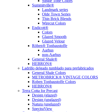
Single Tone Colors
Summitville®
Landmark series
Olde Town Series
Thin Brick Blends
Wirecut Colors
Endicott®
Colors
Glazed Smooth
Glazed Velour
Röben® Tonbaustoffe
Aarhus
non-Aarhus
General Shale®
HEBRON®
Ladrillo delgado tumblado para prefabricados
General Shale Colors
METROBRICK® VINTAGE COLORS
Roben Tonbaustoffe Colors
HEBRON®
Terra Cotta for Precast
Design (glazed)
Design (unglazed)
Natura (unglazed)
SpectraView