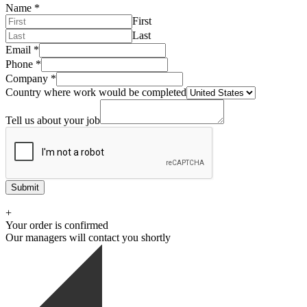
Name
*
First
Last
Email
*
Phone
*
Company
*
Country where work would be completed
Tell us about your job
Submit
+
Your order is confirmed
Our managers will contact you shortly