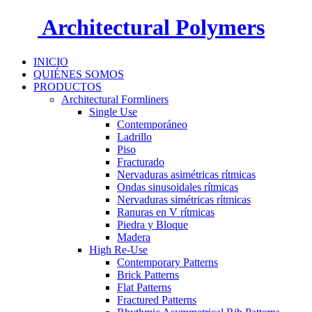
Architectural Polymers
INICIO
QUIÉNES SOMOS
PRODUCTOS
Architectural Formliners
Single Use
Contemporáneo
Ladrillo
Piso
Fracturado
Nervaduras asimétricas rítmicas
Ondas sinusoidales rítmicas
Nervaduras simétricas rítmicas
Ranuras en V rítmicas
Piedra y Bloque
Madera
High Re-Use
Contemporary Patterns
Brick Patterns
Flat Patterns
Fractured Patterns