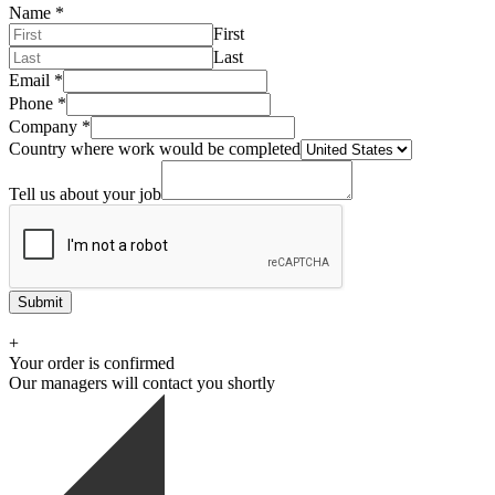
Name
*
First
Last
Email
*
Phone
*
Company
*
Country where work would be completed
Tell us about your job
Submit
+
Your order is confirmed
Our managers will contact you shortly