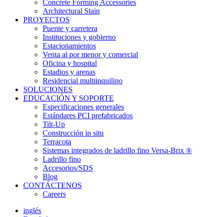
Concrete Forming Accessories
Architectural Stain
PROYECTOS
Puente y carretera
Instituciones y gobierno
Estacionamientos
Venta al por menor y comercial
Oficina y hospital
Estadios y arenas
Residencial multiinquilino
SOLUCIONES
EDUCACIÓN Y SOPORTE
Especificaciones generales
Estándares PCI prefabricados
Tilt-Up
Construcción in situ
Terracota
Sistemas integrados de ladrillo fino Versa-Brix ®
Ladrillo fino
Accesorios/SDS
Blog
CONTÁCTENOS
Careers
inglés