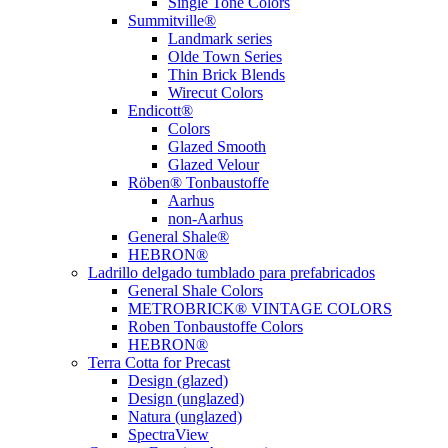
Single Tone Colors
Summitville®
Landmark series
Olde Town Series
Thin Brick Blends
Wirecut Colors
Endicott®
Colors
Glazed Smooth
Glazed Velour
Röben® Tonbaustoffe
Aarhus
non-Aarhus
General Shale®
HEBRON®
Ladrillo delgado tumblado para prefabricados
General Shale Colors
METROBRICK® VINTAGE COLORS
Roben Tonbaustoffe Colors
HEBRON®
Terra Cotta for Precast
Design (glazed)
Design (unglazed)
Natura (unglazed)
SpectraView