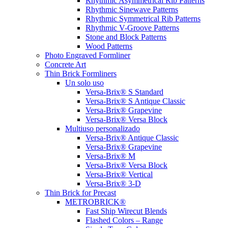
Rhythmic Asymmetrical Rib Patterns
Rhythmic Sinewave Patterns
Rhythmic Symmetrical Rib Patterns
Rhythmic V-Groove Patterns
Stone and Block Patterns
Wood Patterns
Photo Engraved Formliner
Concrete Art
Thin Brick Formliners
Un solo uso
Versa-Brix® S Standard
Versa-Brix® S Antique Classic
Versa-Brix® Grapevine
Versa-Brix® Versa Block
Multiuso personalizado
Versa-Brix® Antique Classic
Versa-Brix® Grapevine
Versa-Brix® M
Versa-Brix® Versa Block
Versa-Brix® Vertical
Versa-Brix® 3-D
Thin Brick for Precast
METROBRICK®
Fast Ship Wirecut Blends
Flashed Colors – Range