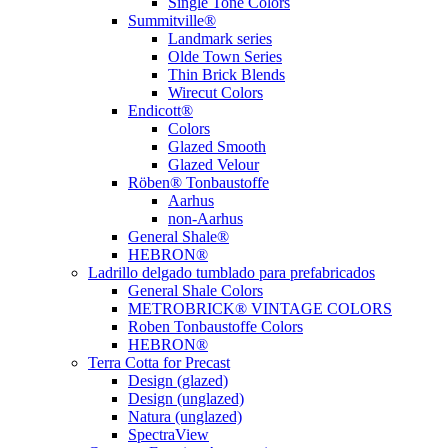
Single Tone Colors
Summitville®
Landmark series
Olde Town Series
Thin Brick Blends
Wirecut Colors
Endicott®
Colors
Glazed Smooth
Glazed Velour
Röben® Tonbaustoffe
Aarhus
non-Aarhus
General Shale®
HEBRON®
Ladrillo delgado tumblado para prefabricados
General Shale Colors
METROBRICK® VINTAGE COLORS
Roben Tonbaustoffe Colors
HEBRON®
Terra Cotta for Precast
Design (glazed)
Design (unglazed)
Natura (unglazed)
SpectraView