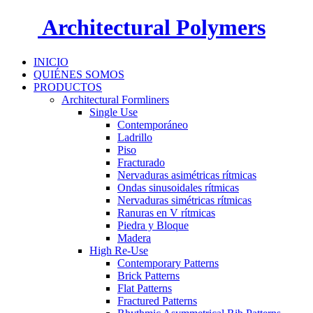
Architectural Polymers
INICIO
QUIÉNES SOMOS
PRODUCTOS
Architectural Formliners
Single Use
Contemporáneo
Ladrillo
Piso
Fracturado
Nervaduras asimétricas rítmicas
Ondas sinusoidales rítmicas
Nervaduras simétricas rítmicas
Ranuras en V rítmicas
Piedra y Bloque
Madera
High Re-Use
Contemporary Patterns
Brick Patterns
Flat Patterns
Fractured Patterns