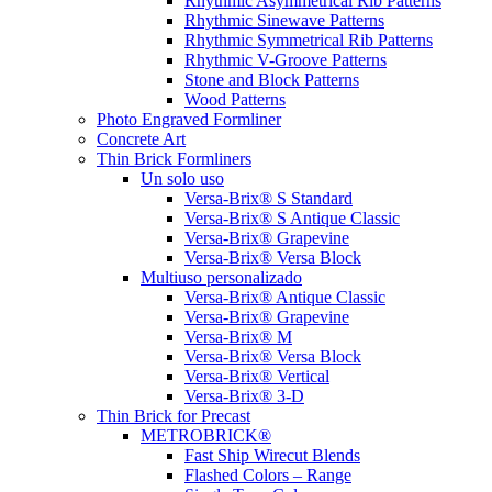
Rhythmic Asymmetrical Rib Patterns
Rhythmic Sinewave Patterns
Rhythmic Symmetrical Rib Patterns
Rhythmic V-Groove Patterns
Stone and Block Patterns
Wood Patterns
Photo Engraved Formliner
Concrete Art
Thin Brick Formliners
Un solo uso
Versa-Brix® S Standard
Versa-Brix® S Antique Classic
Versa-Brix® Grapevine
Versa-Brix® Versa Block
Multiuso personalizado
Versa-Brix® Antique Classic
Versa-Brix® Grapevine
Versa-Brix® M
Versa-Brix® Versa Block
Versa-Brix® Vertical
Versa-Brix® 3-D
Thin Brick for Precast
METROBRICK®
Fast Ship Wirecut Blends
Flashed Colors – Range