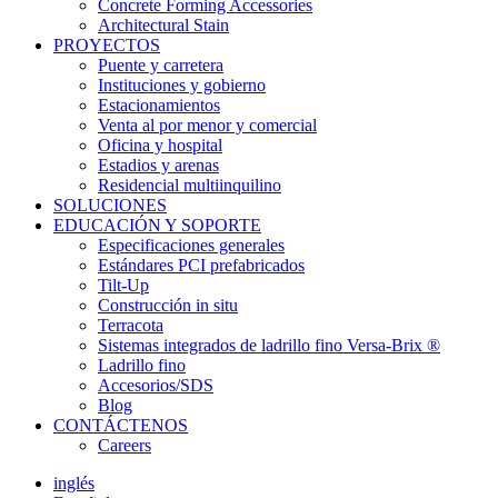
Concrete Forming Accessories
Architectural Stain
PROYECTOS
Puente y carretera
Instituciones y gobierno
Estacionamientos
Venta al por menor y comercial
Oficina y hospital
Estadios y arenas
Residencial multiinquilino
SOLUCIONES
EDUCACIÓN Y SOPORTE
Especificaciones generales
Estándares PCI prefabricados
Tilt-Up
Construcción in situ
Terracota
Sistemas integrados de ladrillo fino Versa-Brix ®
Ladrillo fino
Accesorios/SDS
Blog
CONTÁCTENOS
Careers
inglés