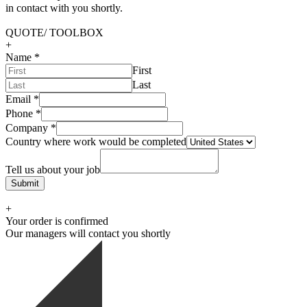
in contact with you shortly.
QUOTE/ TOOLBOX
+
Name
*
First
Last
Email
*
Phone
*
Company
*
Country where work would be completed
Tell us about your job
Submit
+
Your order is confirmed
Our managers will contact you shortly