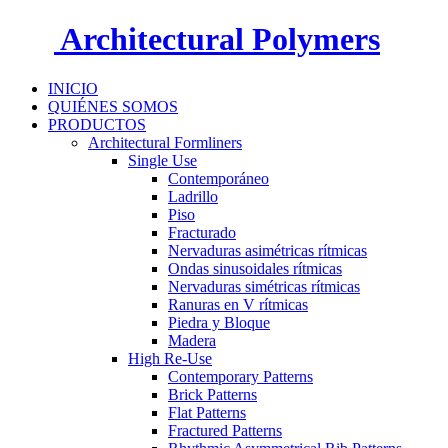
Architectural Polymers
INICIO
QUIÉNES SOMOS
PRODUCTOS
Architectural Formliners
Single Use
Contemporáneo
Ladrillo
Piso
Fracturado
Nervaduras asimétricas rítmicas
Ondas sinusoidales rítmicas
Nervaduras simétricas rítmicas
Ranuras en V rítmicas
Piedra y Bloque
Madera
High Re-Use
Contemporary Patterns
Brick Patterns
Flat Patterns
Fractured Patterns