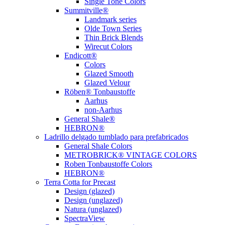
Single Tone Colors
Summitville®
Landmark series
Olde Town Series
Thin Brick Blends
Wirecut Colors
Endicott®
Colors
Glazed Smooth
Glazed Velour
Röben® Tonbaustoffe
Aarhus
non-Aarhus
General Shale®
HEBRON®
Ladrillo delgado tumblado para prefabricados
General Shale Colors
METROBRICK® VINTAGE COLORS
Roben Tonbaustoffe Colors
HEBRON®
Terra Cotta for Precast
Design (glazed)
Design (unglazed)
Natura (unglazed)
SpectraView