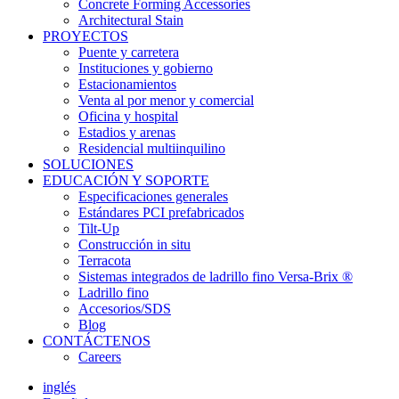
Concrete Forming Accessories
Architectural Stain
PROYECTOS
Puente y carretera
Instituciones y gobierno
Estacionamientos
Venta al por menor y comercial
Oficina y hospital
Estadios y arenas
Residencial multiinquilino
SOLUCIONES
EDUCACIÓN Y SOPORTE
Especificaciones generales
Estándares PCI prefabricados
Tilt-Up
Construcción in situ
Terracota
Sistemas integrados de ladrillo fino Versa-Brix ®
Ladrillo fino
Accesorios/SDS
Blog
CONTÁCTENOS
Careers
inglés