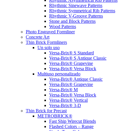
Rhythmic Asymmetrical Rib Patterns
Rhythmic Sinewave Patterns
Rhythmic Symmetrical Rib Patterns
Rhythmic V-Groove Patterns
Stone and Block Patterns
Wood Patterns
Photo Engraved Formliner
Concrete Art
Thin Brick Formliners
Un solo uso
Versa-Brix® S Standard
Versa-Brix® S Antique Classic
Versa-Brix® Grapevine
Versa-Brix® Versa Block
Multiuso personalizado
Versa-Brix® Antique Classic
Versa-Brix® Grapevine
Versa-Brix® M
Versa-Brix® Versa Block
Versa-Brix® Vertical
Versa-Brix® 3-D
Thin Brick for Precast
METROBRICK®
Fast Ship Wirecut Blends
Flashed Colors – Range