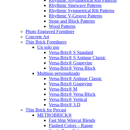
Rhythmic Asymmetrical Rib Patterns
Rhythmic Sinewave Patterns
Rhythmic Symmetrical Rib Patterns
Rhythmic V-Groove Patterns
Stone and Block Patterns
Wood Patterns
Photo Engraved Formliner
Concrete Art
Thin Brick Formliners
Un solo uso
Versa-Brix® S Standard
Versa-Brix® S Antique Classic
Versa-Brix® Grapevine
Versa-Brix® Versa Block
Multiuso personalizado
Versa-Brix® Antique Classic
Versa-Brix® Grapevine
Versa-Brix® M
Versa-Brix® Versa Block
Versa-Brix® Vertical
Versa-Brix® 3-D
Thin Brick for Precast
METROBRICK®
Fast Ship Wirecut Blends
Flashed Colors – Range