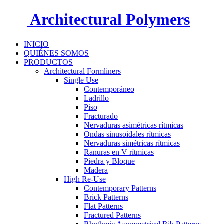
Architectural Polymers
INICIO
QUIÉNES SOMOS
PRODUCTOS
Architectural Formliners
Single Use
Contemporáneo
Ladrillo
Piso
Fracturado
Nervaduras asimétricas rítmicas
Ondas sinusoidales rítmicas
Nervaduras simétricas rítmicas
Ranuras en V rítmicas
Piedra y Bloque
Madera
High Re-Use
Contemporary Patterns
Brick Patterns
Flat Patterns
Fractured Patterns