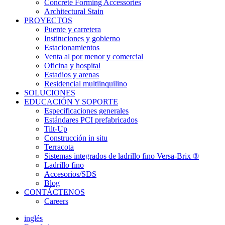
Concrete Forming Accessories
Architectural Stain
PROYECTOS
Puente y carretera
Instituciones y gobierno
Estacionamientos
Venta al por menor y comercial
Oficina y hospital
Estadios y arenas
Residencial multiinquilino
SOLUCIONES
EDUCACIÓN Y SOPORTE
Especificaciones generales
Estándares PCI prefabricados
Tilt-Up
Construcción in situ
Terracota
Sistemas integrados de ladrillo fino Versa-Brix ®
Ladrillo fino
Accesorios/SDS
Blog
CONTÁCTENOS
Careers
inglés