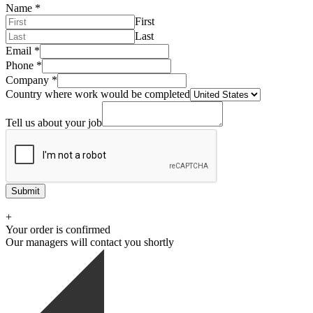
Name
*
First
Last
Email
*
Phone
*
Company
*
Country where work would be completed
Tell us about your job
Submit
+
Your order is confirmed
Our managers will contact you shortly