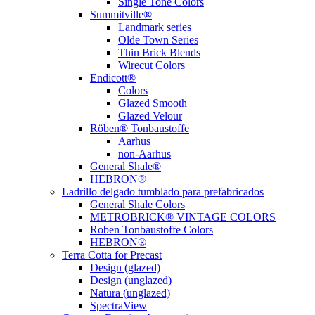
Single Tone Colors
Summitville®
Landmark series
Olde Town Series
Thin Brick Blends
Wirecut Colors
Endicott®
Colors
Glazed Smooth
Glazed Velour
Röben® Tonbaustoffe
Aarhus
non-Aarhus
General Shale®
HEBRON®
Ladrillo delgado tumblado para prefabricados
General Shale Colors
METROBRICK® VINTAGE COLORS
Roben Tonbaustoffe Colors
HEBRON®
Terra Cotta for Precast
Design (glazed)
Design (unglazed)
Natura (unglazed)
SpectraView