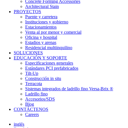
Concrete Forming Accessories
Architectural Stain
PROYECTOS
Puente y carretera
Instituciones y gobierno
Estacionamientos
Venta al por menor y comercial
Oficina y hospital
Estadios y arenas
Residencial multiinquilino
SOLUCIONES
EDUCACIÓN Y SOPORTE
Especificaciones generales
Estándares PCI prefabricados
Tilt-Up
Construcción in situ
Terracota
Sistemas integrados de ladrillo fino Versa-Brix ®
Ladrillo fino
Accesorios/SDS
Blog
CONTÁCTENOS
Careers
inglés