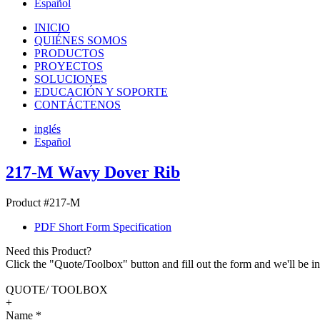
Español
INICIO
QUIÉNES SOMOS
PRODUCTOS
PROYECTOS
SOLUCIONES
EDUCACIÓN Y SOPORTE
CONTÁCTENOS
inglés
Español
217-M Wavy Dover Rib
Product #217-M
PDF Short Form Specification
Need this Product?
Click the "Quote/Toolbox" button and fill out the form and we'll be in
QUOTE/ TOOLBOX
+
Name
*