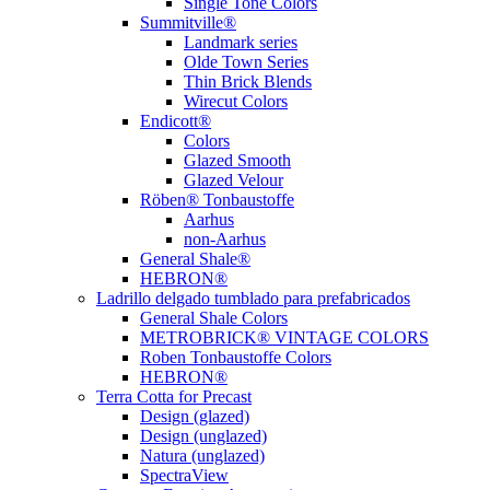
Single Tone Colors
Summitville®
Landmark series
Olde Town Series
Thin Brick Blends
Wirecut Colors
Endicott®
Colors
Glazed Smooth
Glazed Velour
Röben® Tonbaustoffe
Aarhus
non-Aarhus
General Shale®
HEBRON®
Ladrillo delgado tumblado para prefabricados
General Shale Colors
METROBRICK® VINTAGE COLORS
Roben Tonbaustoffe Colors
HEBRON®
Terra Cotta for Precast
Design (glazed)
Design (unglazed)
Natura (unglazed)
SpectraView