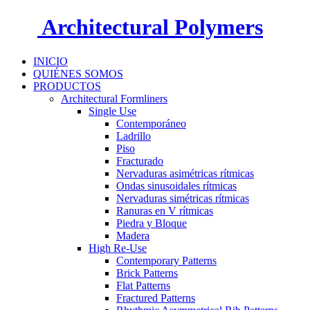
Architectural Polymers
INICIO
QUIÉNES SOMOS
PRODUCTOS
Architectural Formliners
Single Use
Contemporáneo
Ladrillo
Piso
Fracturado
Nervaduras asimétricas rítmicas
Ondas sinusoidales rítmicas
Nervaduras simétricas rítmicas
Ranuras en V rítmicas
Piedra y Bloque
Madera
High Re-Use
Contemporary Patterns
Brick Patterns
Flat Patterns
Fractured Patterns