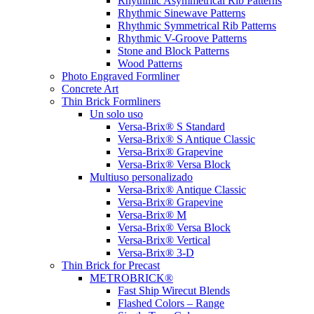
Rhythmic Asymmetrical Rib Patterns
Rhythmic Sinewave Patterns
Rhythmic Symmetrical Rib Patterns
Rhythmic V-Groove Patterns
Stone and Block Patterns
Wood Patterns
Photo Engraved Formliner
Concrete Art
Thin Brick Formliners
Un solo uso
Versa-Brix® S Standard
Versa-Brix® S Antique Classic
Versa-Brix® Grapevine
Versa-Brix® Versa Block
Multiuso personalizado
Versa-Brix® Antique Classic
Versa-Brix® Grapevine
Versa-Brix® M
Versa-Brix® Versa Block
Versa-Brix® Vertical
Versa-Brix® 3-D
Thin Brick for Precast
METROBRICK®
Fast Ship Wirecut Blends
Flashed Colors – Range