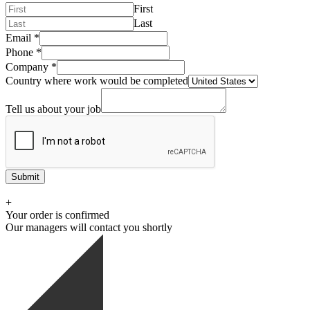
First
Last
Email
*
Phone
*
Company
*
Country where work would be completed
Tell us about your job
Submit
+
Your order is confirmed
Our managers will contact you shortly