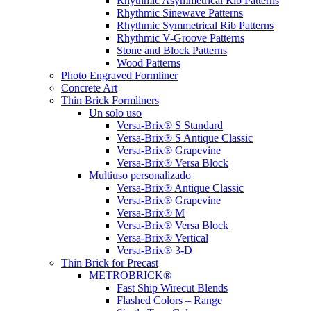
Rhythmic Asymmetrical Rib Patterns
Rhythmic Sinewave Patterns
Rhythmic Symmetrical Rib Patterns
Rhythmic V-Groove Patterns
Stone and Block Patterns
Wood Patterns
Photo Engraved Formliner
Concrete Art
Thin Brick Formliners
Un solo uso
Versa-Brix® S Standard
Versa-Brix® S Antique Classic
Versa-Brix® Grapevine
Versa-Brix® Versa Block
Multiuso personalizado
Versa-Brix® Antique Classic
Versa-Brix® Grapevine
Versa-Brix® M
Versa-Brix® Versa Block
Versa-Brix® Vertical
Versa-Brix® 3-D
Thin Brick for Precast
METROBRICK®
Fast Ship Wirecut Blends
Flashed Colors – Range