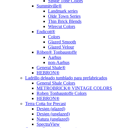
Single Tone Colors
Summitville®
Landmark series
Olde Town Series
Thin Brick Blends
Wirecut Colors
Endicott®
Colors
Glazed Smooth
Glazed Velour
Röben® Tonbaustoffe
Aarhus
non-Aarhus
General Shale®
HEBRON®
Ladrillo delgado tumblado para prefabricados
General Shale Colors
METROBRICK® VINTAGE COLORS
Roben Tonbaustoffe Colors
HEBRON®
Terra Cotta for Precast
Design (glazed)
Design (unglazed)
Natura (unglazed)
SpectraView