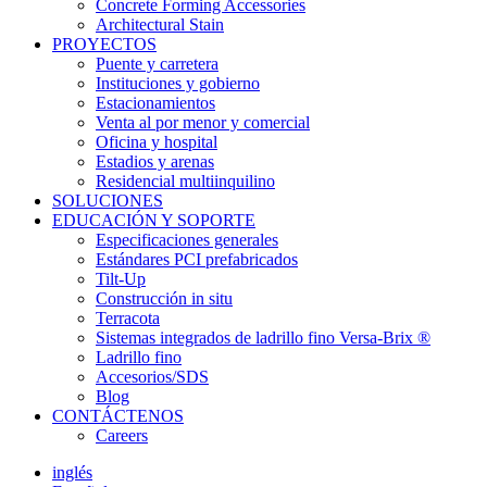
Concrete Forming Accessories
Architectural Stain
PROYECTOS
Puente y carretera
Instituciones y gobierno
Estacionamientos
Venta al por menor y comercial
Oficina y hospital
Estadios y arenas
Residencial multiinquilino
SOLUCIONES
EDUCACIÓN Y SOPORTE
Especificaciones generales
Estándares PCI prefabricados
Tilt-Up
Construcción in situ
Terracota
Sistemas integrados de ladrillo fino Versa-Brix ®
Ladrillo fino
Accesorios/SDS
Blog
CONTÁCTENOS
Careers
inglés