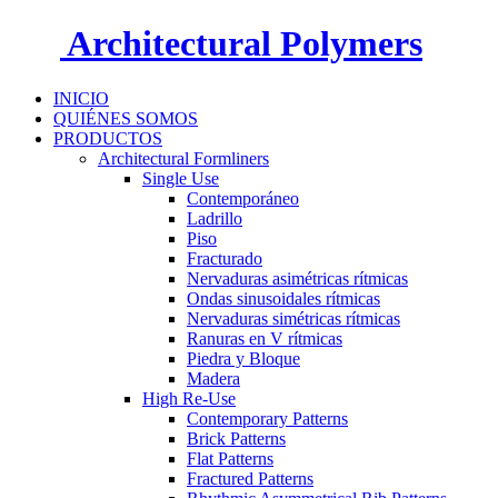
Architectural Polymers
INICIO
QUIÉNES SOMOS
PRODUCTOS
Architectural Formliners
Single Use
Contemporáneo
Ladrillo
Piso
Fracturado
Nervaduras asimétricas rítmicas
Ondas sinusoidales rítmicas
Nervaduras simétricas rítmicas
Ranuras en V rítmicas
Piedra y Bloque
Madera
High Re-Use
Contemporary Patterns
Brick Patterns
Flat Patterns
Fractured Patterns