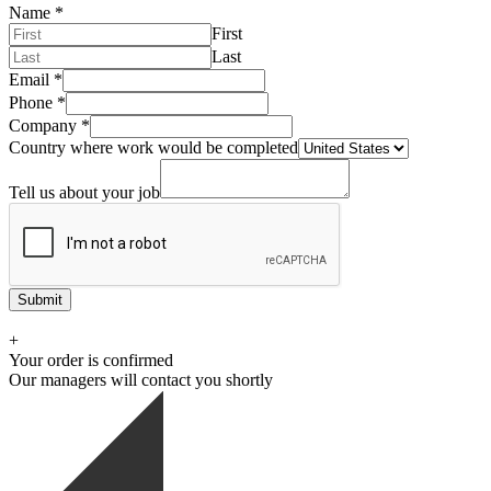
Name
*
First
Last
Email
*
Phone
*
Company
*
Country where work would be completed
Tell us about your job
Submit
+
Your order is confirmed
Our managers will contact you shortly