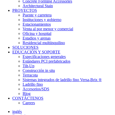
Concrete Forming Accessories
Architectural Stain
PROYECTOS
Puente y carretera
Instituciones y gobierno
Estacionamientos
Venta al por menor y comercial
Oficina y hospital
Estadios y arenas
Residencial multiinquilino
SOLUCIONES
EDUCACIÓN Y SOPORTE
Especificaciones generales
Estándares PCI prefabricados
Tilt-Up
Construcción in situ
Terracota
Sistemas integrados de ladrillo fino Versa-Brix ®
Ladrillo fino
Accesorios/SDS
Blog
CONTÁCTENOS
Careers
inglés