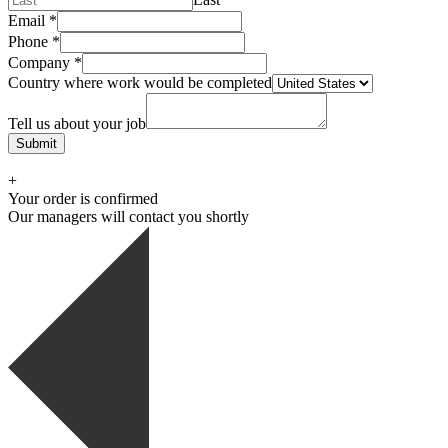
Email
*
Phone
*
Company
*
Country where work would be completed
Tell us about your job
Submit
+
Your order is confirmed
Our managers will contact you shortly