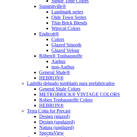
Single Tone Colors
Summitville®
Landmark series
Olde Town Series
Thin Brick Blends
Wirecut Colors
Endicott®
Colors
Glazed Smooth
Glazed Velour
Röben® Tonbaustoffe
Aarhus
non-Aarhus
General Shale®
HEBRON®
Ladrillo delgado tumblado para prefabricados
General Shale Colors
METROBRICK® VINTAGE COLORS
Roben Tonbaustoffe Colors
HEBRON®
Terra Cotta for Precast
Design (glazed)
Design (unglazed)
Natura (unglazed)
SpectraView