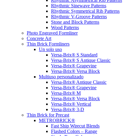
Rhythmic Asymmetrical Rib Patterns
Rhythmic Sinewave Patterns
Rhythmic Symmetrical Rib Patterns
Rhythmic V-Groove Patterns
Stone and Block Patterns
Wood Patterns
Photo Engraved Formliner
Concrete Art
Thin Brick Formliners
Un solo uso
Versa-Brix® S Standard
Versa-Brix® S Antique Classic
Versa-Brix® Grapevine
Versa-Brix® Versa Block
Multiuso personalizado
Versa-Brix® Antique Classic
Versa-Brix® Grapevine
Versa-Brix® M
Versa-Brix® Versa Block
Versa-Brix® Vertical
Versa-Brix® 3-D
Thin Brick for Precast
METROBRICK®
Fast Ship Wirecut Blends
Flashed Colors – Range