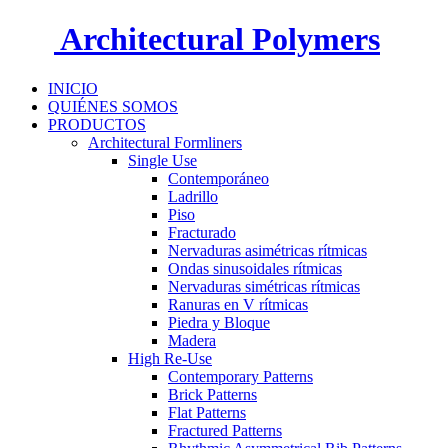
Architectural Polymers
INICIO
QUIÉNES SOMOS
PRODUCTOS
Architectural Formliners
Single Use
Contemporáneo
Ladrillo
Piso
Fracturado
Nervaduras asimétricas rítmicas
Ondas sinusoidales rítmicas
Nervaduras simétricas rítmicas
Ranuras en V rítmicas
Piedra y Bloque
Madera
High Re-Use
Contemporary Patterns
Brick Patterns
Flat Patterns
Fractured Patterns