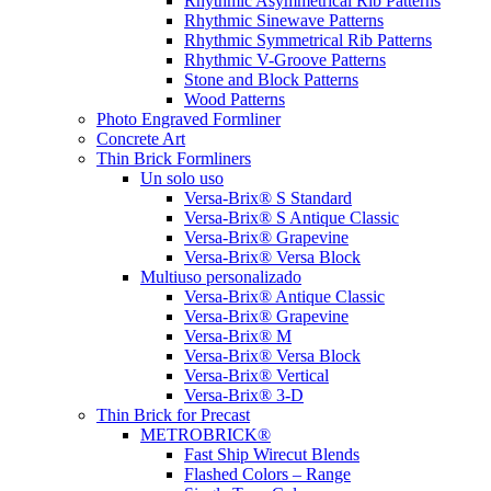
Rhythmic Asymmetrical Rib Patterns
Rhythmic Sinewave Patterns
Rhythmic Symmetrical Rib Patterns
Rhythmic V-Groove Patterns
Stone and Block Patterns
Wood Patterns
Photo Engraved Formliner
Concrete Art
Thin Brick Formliners
Un solo uso
Versa-Brix® S Standard
Versa-Brix® S Antique Classic
Versa-Brix® Grapevine
Versa-Brix® Versa Block
Multiuso personalizado
Versa-Brix® Antique Classic
Versa-Brix® Grapevine
Versa-Brix® M
Versa-Brix® Versa Block
Versa-Brix® Vertical
Versa-Brix® 3-D
Thin Brick for Precast
METROBRICK®
Fast Ship Wirecut Blends
Flashed Colors – Range