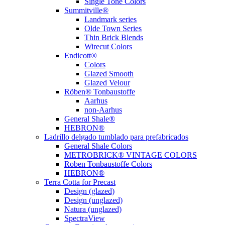
Single Tone Colors
Summitville®
Landmark series
Olde Town Series
Thin Brick Blends
Wirecut Colors
Endicott®
Colors
Glazed Smooth
Glazed Velour
Röben® Tonbaustoffe
Aarhus
non-Aarhus
General Shale®
HEBRON®
Ladrillo delgado tumblado para prefabricados
General Shale Colors
METROBRICK® VINTAGE COLORS
Roben Tonbaustoffe Colors
HEBRON®
Terra Cotta for Precast
Design (glazed)
Design (unglazed)
Natura (unglazed)
SpectraView