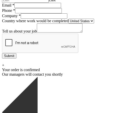
Email
*
Phone
*
Company
*
Country where work would be completed
Tell us about your job
Submit
+
Your order is confirmed
Our managers will contact you shortly