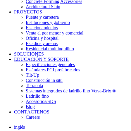
Concrete Forming Accessories
Architectural Stain
PROYECTOS
Puente y carretera
Instituciones y gobierno
Estacionamientos
Venta al por menor y comercial
Oficina y hospital
Estadios y arenas
Residencial multiinquilino
SOLUCIONES
EDUCACIÓN Y SOPORTE
Especificaciones generales
Estándares PCI prefabricados
Tilt-Up
Construcción in situ
Terracota
Sistemas integrados de ladrillo fino Versa-Brix ®
Ladrillo fino
Accesorios/SDS
Blog
CONTÁCTENOS
Careers
inglés