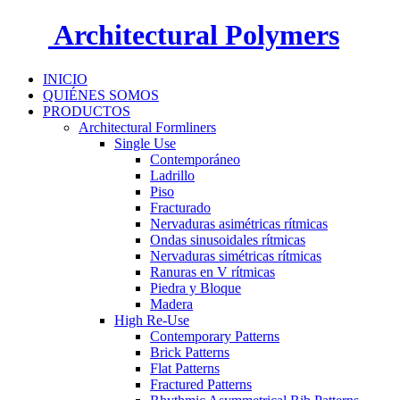
Architectural Polymers
INICIO
QUIÉNES SOMOS
PRODUCTOS
Architectural Formliners
Single Use
Contemporáneo
Ladrillo
Piso
Fracturado
Nervaduras asimétricas rítmicas
Ondas sinusoidales rítmicas
Nervaduras simétricas rítmicas
Ranuras en V rítmicas
Piedra y Bloque
Madera
High Re-Use
Contemporary Patterns
Brick Patterns
Flat Patterns
Fractured Patterns