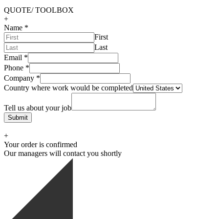
QUOTE/ TOOLBOX
+
Name
*
First
Last
Email
*
Phone
*
Company
*
Country where work would be completed
Tell us about your job
Submit
+
Your order is confirmed
Our managers will contact you shortly