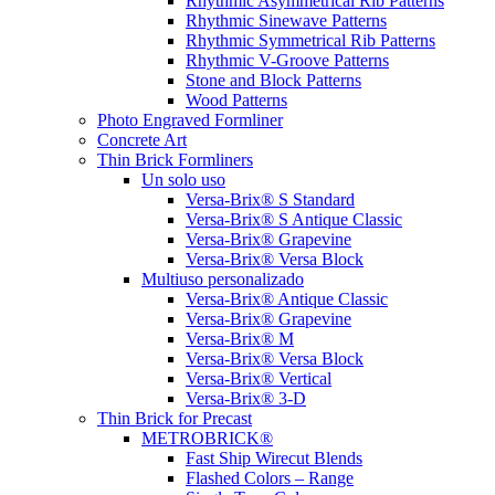
Rhythmic Asymmetrical Rib Patterns
Rhythmic Sinewave Patterns
Rhythmic Symmetrical Rib Patterns
Rhythmic V-Groove Patterns
Stone and Block Patterns
Wood Patterns
Photo Engraved Formliner
Concrete Art
Thin Brick Formliners
Un solo uso
Versa-Brix® S Standard
Versa-Brix® S Antique Classic
Versa-Brix® Grapevine
Versa-Brix® Versa Block
Multiuso personalizado
Versa-Brix® Antique Classic
Versa-Brix® Grapevine
Versa-Brix® M
Versa-Brix® Versa Block
Versa-Brix® Vertical
Versa-Brix® 3-D
Thin Brick for Precast
METROBRICK®
Fast Ship Wirecut Blends
Flashed Colors – Range