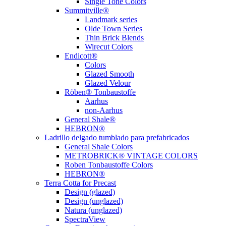
Single Tone Colors
Summitville®
Landmark series
Olde Town Series
Thin Brick Blends
Wirecut Colors
Endicott®
Colors
Glazed Smooth
Glazed Velour
Röben® Tonbaustoffe
Aarhus
non-Aarhus
General Shale®
HEBRON®
Ladrillo delgado tumblado para prefabricados
General Shale Colors
METROBRICK® VINTAGE COLORS
Roben Tonbaustoffe Colors
HEBRON®
Terra Cotta for Precast
Design (glazed)
Design (unglazed)
Natura (unglazed)
SpectraView