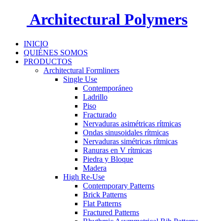
Architectural Polymers
INICIO
QUIÉNES SOMOS
PRODUCTOS
Architectural Formliners
Single Use
Contemporáneo
Ladrillo
Piso
Fracturado
Nervaduras asimétricas rítmicas
Ondas sinusoidales rítmicas
Nervaduras simétricas rítmicas
Ranuras en V rítmicas
Piedra y Bloque
Madera
High Re-Use
Contemporary Patterns
Brick Patterns
Flat Patterns
Fractured Patterns