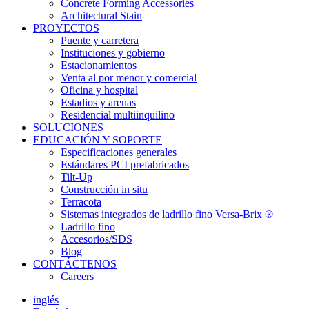
Concrete Forming Accessories
Architectural Stain
PROYECTOS
Puente y carretera
Instituciones y gobierno
Estacionamientos
Venta al por menor y comercial
Oficina y hospital
Estadios y arenas
Residencial multiinquilino
SOLUCIONES
EDUCACIÓN Y SOPORTE
Especificaciones generales
Estándares PCI prefabricados
Tilt-Up
Construcción in situ
Terracota
Sistemas integrados de ladrillo fino Versa-Brix ®
Ladrillo fino
Accesorios/SDS
Blog
CONTÁCTENOS
Careers
inglés