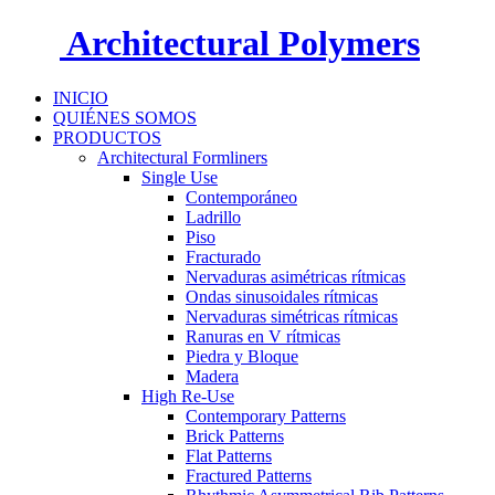
Architectural Polymers
INICIO
QUIÉNES SOMOS
PRODUCTOS
Architectural Formliners
Single Use
Contemporáneo
Ladrillo
Piso
Fracturado
Nervaduras asimétricas rítmicas
Ondas sinusoidales rítmicas
Nervaduras simétricas rítmicas
Ranuras en V rítmicas
Piedra y Bloque
Madera
High Re-Use
Contemporary Patterns
Brick Patterns
Flat Patterns
Fractured Patterns