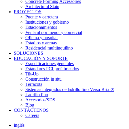
Concrete Forming Accessories
Architectural Stain
PROYECTOS
Puente y carretera
Instituciones y gobierno
Estacionamientos
Venta al por menor y comercial
Oficina y hospital
Estadios y arenas
Residencial multiinquilino
SOLUCIONES
EDUCACIÓN Y SOPORTE
Especificaciones generales
Estándares PCI prefabricados
Tilt-Up
Construcción in situ
Terracota
Sistemas integrados de ladrillo fino Versa-Brix ®
Ladrillo fino
Accesorios/SDS
Blog
CONTÁCTENOS
Careers
inglés