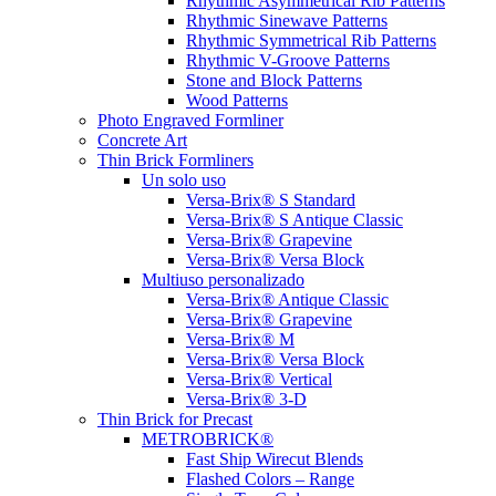
Rhythmic Asymmetrical Rib Patterns
Rhythmic Sinewave Patterns
Rhythmic Symmetrical Rib Patterns
Rhythmic V-Groove Patterns
Stone and Block Patterns
Wood Patterns
Photo Engraved Formliner
Concrete Art
Thin Brick Formliners
Un solo uso
Versa-Brix® S Standard
Versa-Brix® S Antique Classic
Versa-Brix® Grapevine
Versa-Brix® Versa Block
Multiuso personalizado
Versa-Brix® Antique Classic
Versa-Brix® Grapevine
Versa-Brix® M
Versa-Brix® Versa Block
Versa-Brix® Vertical
Versa-Brix® 3-D
Thin Brick for Precast
METROBRICK®
Fast Ship Wirecut Blends
Flashed Colors – Range