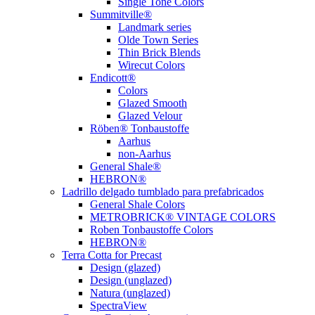
Single Tone Colors
Summitville®
Landmark series
Olde Town Series
Thin Brick Blends
Wirecut Colors
Endicott®
Colors
Glazed Smooth
Glazed Velour
Röben® Tonbaustoffe
Aarhus
non-Aarhus
General Shale®
HEBRON®
Ladrillo delgado tumblado para prefabricados
General Shale Colors
METROBRICK® VINTAGE COLORS
Roben Tonbaustoffe Colors
HEBRON®
Terra Cotta for Precast
Design (glazed)
Design (unglazed)
Natura (unglazed)
SpectraView