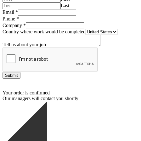
Last
Email
*
Phone
*
Company
*
Country where work would be completed
Tell us about your job
Submit
+
Your order is confirmed
Our managers will contact you shortly